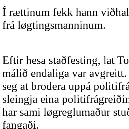
Í rættinum fekk hann viðhal
frá løgtingsmanninum.
Eftir hesa staðfesting, lat To
málið endaliga var avgreitt. 
seg at brodera uppá politifr
sleingja eina politifrágreið
har sami løgreglumaður stu
fangaði.