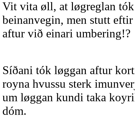
Vit vita øll, at løgreglan tó
beinanvegin, men stutt efti
aftur við einari umbering!?
Síðani tók løggan aftur kort
royna hvussu sterk imunver
um løggan kundi taka koyri
dóm.