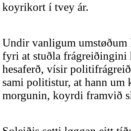
koyrikort í tvey ár.
Undir vanligum umstøðum ko
fyri at stuðla frágreiðingi
hesaferð, vísir politifrágrei
sami politistur, at hann um
morgunin, koyrdi framvið sk
Soleiðis setti løggan eitt tí