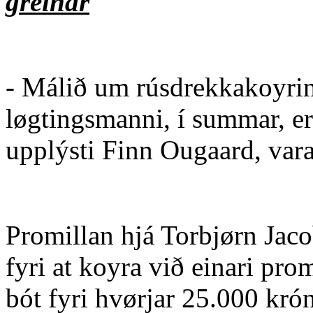
greinar
- Málið um rúsdrekkakoyrin
løgtingsmanni, í summar, er a
upplýsti Finn Ougaard, vara
Promillan hjá Torbjørn Jaco
fyri at koyra við einari pro
bót fyri hvørjar 25.000 krón