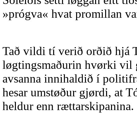
»prógva« hvat promillan va
Tað vildi tí verið orðið hjá
løgtingsmaðurin hvørki vil 
avsanna innihaldið í politifrá
hesar umstøður gjørdi, at T
heldur enn rættarskipanina.