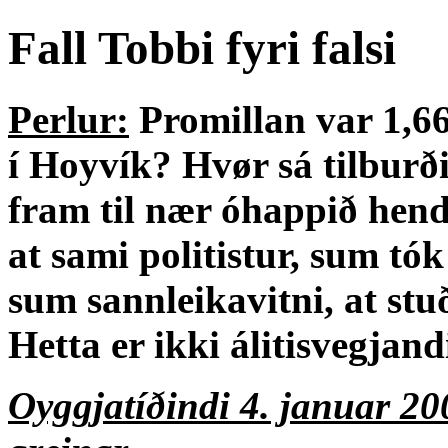
Fall Tobbi fyri falsi
Perlur:
Promillan var 1,66
í Hoyvík? Hvør sá tilburð
fram til nær óhappið hen
at sami politistur, sum tó
sum sannleikavitni, at stu
Hetta er ikki álitisvegjandi
Oyggjatíðindi 4. januar 20