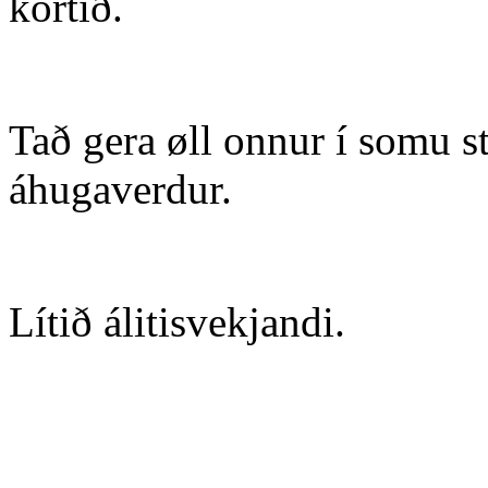
kortið.
Tað gera øll onnur í somu 
áhugaverdur.
Lítið álitisvekjandi.