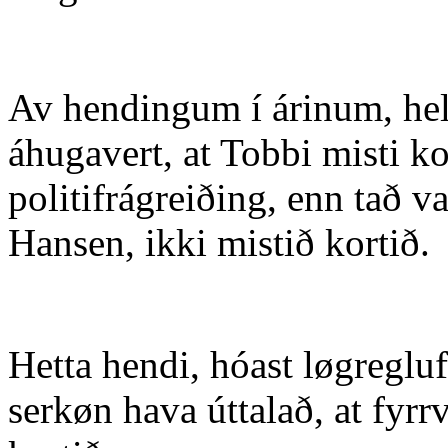
Av hendingum í árinum, hel
áhugavert, at Tobbi misti k
politifrágreiðing, enn tað v
Hansen, ikki mistið kortið.
Hetta hendi, hóast løgreglu
serkøn hava úttalað, at fyrr