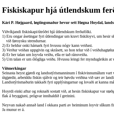
Fiskiskapur hjá útlendskum fer
Kári P. Højgaard, løgtingsmaður hevur sett Høgna Hoydal, lands
Viðvíkjandi fiskiskapi/útróðri hjá útlendskum ferðafólki.
1) Eru ongar ásetingar fyri útlendingar um kravt fiskiloyvi, um hesir 
við føroysku strendurnar.
2) Er heldur onki hámark fyri hvussu nógv kann veiðast.
3) Verður veiðan uppgivin og skrásett, so hon telur við í veiðuhagtøl
4) Er her talan um loyvda veiðu, ella er tað ránsveiða.
5) Um talan er um ólógliga veiðu. Hvussu leingi fer myndugleikin at v
Viðmerkingar
Seinasta heyst gjørdi eg landsstýrismanninum í fiskivinnumálum vart v
útgjørdir, arbeiddu fiskin sjálvir og teir høvdu veiðina við sær av landi
Landsstýrismaðurin takkaði fyri upplýsingarnar og lovaði at kanna má
Hoyrdi einki aftur og roknaði sostatt við, at hesin fiskiskapur var s
flak á bryggjuni, prógvar innihaldið í greinini.
Neyvan nakað annað land í okkara parti av heiminum loyvir slíkum fiskis
Ja munur er á.