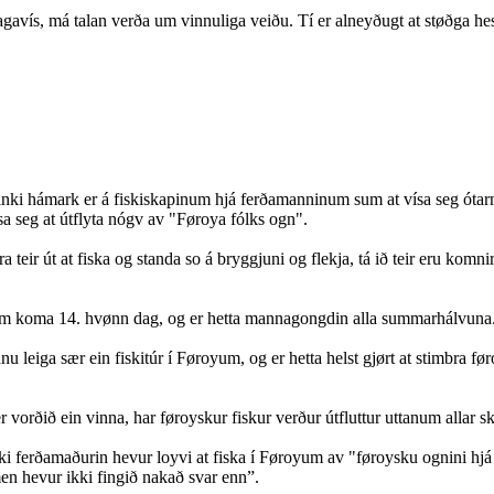
gavís, má talan verða um vinnuliga veiðu. Tí er alneyðugt at støðga hesi
einki hámark er á fiskiskapinum hjá ferðamanninum sum at vísa seg ótarn
sa seg at útflyta nógv av "Føroya fólks ogn".
 teir út at fiska og standa so á bryggjuni og flekja, tá ið teir eru kom
m, sum koma 14. hvønn dag, og er hetta mannagongdin alla summarhálvuna
nu leiga sær ein fiskitúr í Føroyum, og er hetta helst gjørt at stimbra
er vorðið ein vinna, har føroyskur fiskur verður útfluttur uttanum allar sk
ski ferðamaðurin hevur loyvi at fiska í Føroyum av "føroysku ognini hjá
men hevur ikki fingið nakað svar enn”.