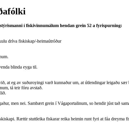
ðafólki
stýrismanni í fiskivinnumálum hendan grein 52 a fyrispurning:
skulu dríva fiskiskap/-heimaútróður
unum.
enda blinda eyga til.
ið, at eg av suðuroyingi varð kunnaður um, at útlendingar leigaðu sær b
num, tá teir fóru avstað.
lið.
tøðgaður, men nei. Sambært grein í Vágaportalinum, so hendir júst tað 
kapi. Rættir stuttleika fiskarar reika heimin runt fyri at fáa dreyma fis