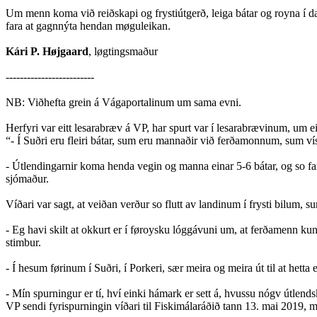
Um menn koma við reiðskapi og frystiútgerð, leiga bátar og royna í da
fara at gagnnýta hendan møguleikan.
Kári P. Højgaard
, løgtingsmaður
-------------------------
NB: Viðhefta grein á Vágaportalinum um sama evni.
Herfyri var eitt lesarabræv á VP, har spurt var í lesarabrævinum, um 
“- Í Suðri eru fleiri bátar, sum eru mannaðir við ferðamonnum, sum ví
- Útlendingarnir koma henda vegin og manna einar 5-6 bátar, og so fara
sjómaður.
Víðari var sagt, at veiðan verður so flutt av landinum í frysti bilu
- Eg havi skilt at okkurt er í føroysku lóggávuni um, at ferðamenn kun
stimbur.
- Í hesum førinum í Suðri, í Porkeri, sær meira og meira út til at hetta 
- Mín spurningur er tí, hví einki hámark er sett á, hvussu nógv útlend
VP sendi fyrispurningin víðari til Fiskimálaráðið tann 13. mai 2019, 