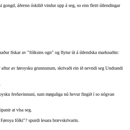
 gongd, áðrenn óskilið vindur upp á seg, so enn fleiri útlendingar
aður fiskar av "fólksins ogn" og flytur út á útlendska marknaðin:
nir aftur av føroysku grunnunum, skrivaði ein ið nevndi seg Undrandi
.
 føroysku ferðavinnuni, sum møguliga nú hevur fingið í so nógvan
ipanir at vísa seg.
 Føroya fólki"? spurdi lesara brævskrivarin.