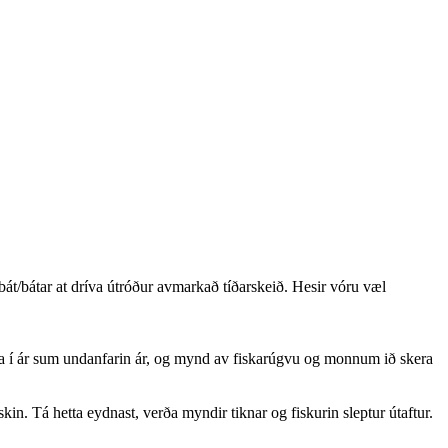
át/bátar at dríva útróður avmarkað tíðarskeið. Hesir vóru væl
sama í ár sum undanfarin ár, og mynd av fiskarúgvu og monnum ið skera
kin. Tá hetta eydnast, verða myndir tiknar og fiskurin sleptur útaftur.