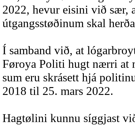
2022, hevur eisini við sær, 
útgangsstøðinum skal herða
Í samband við, at lógarbroy
Føroya Politi hugt nærri at
sum eru skrásett hjá politin
2018 til 25. mars 2022.
Hagtølini kunnu síggjast við