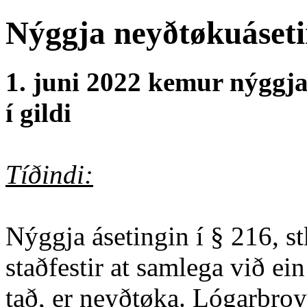
Nýggja neyðtøkuásetin
1. juni 2022 kemur nýggja 
í gildi
Tíðindi:
Nýggja ásetingin í § 216, s
staðfestir at samlega við ei
tað, er neyðtøka. Lógarbroy