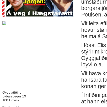
umstøðurna
borgarstjó
Poulsen, 
Vit leita e
hevur stør
heima á Sa
Hóast Elis
stýrir mikr
Oyggjatíði
loyvi o.a.
Vit hava ko
hansara fav
konan ger 
Oyggjatíðindi
Í frítíðini
Lýðarsvegur 19
188 Hoyvík
at hann ei