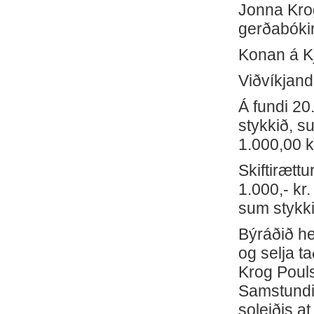
Jonna Krog
gerðabókin
Konan á Kj
Viðvíkjand
Á fundi 20
stykkið, s
1.000,00 k
Skiftirætt
1.000,- kr
sum stykki
Býráðið he
og selja t
Krog Poulse
Samstundis
soleiðis a