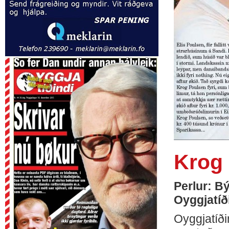
Krog 
Perlur: B
Oyggjatíði
Oyggjatíðin