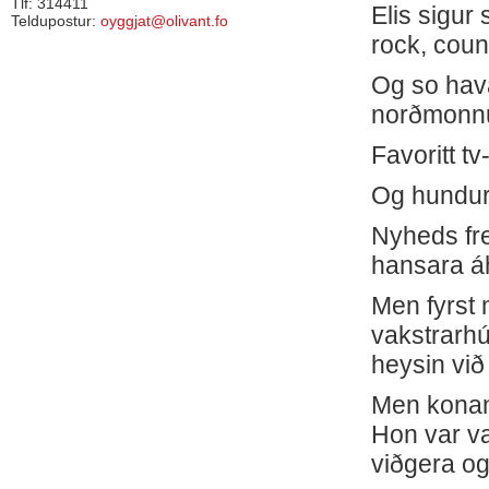
Tlf: 314411
Elis sigur 
Teldupostur:
oyggjat@olivant.fo
rock, count
Og so hava
norðmonnu
Favoritt t
Og hunduri
Nyheds fre
hansara á
Men fyrst m
vakstrarhús
heysin við
Men konan,
Hon var val
viðgera og