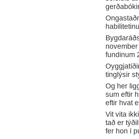
gerðabókin
Ongastaðna
habilitetin
Bygdaráðsl
november 1
fundinum 2
Oyggjatíði
tinglýsir 
Og her ligg
sum eftir 
eftir hvat e
Vit vita ik
tað er týði
fer hon í p