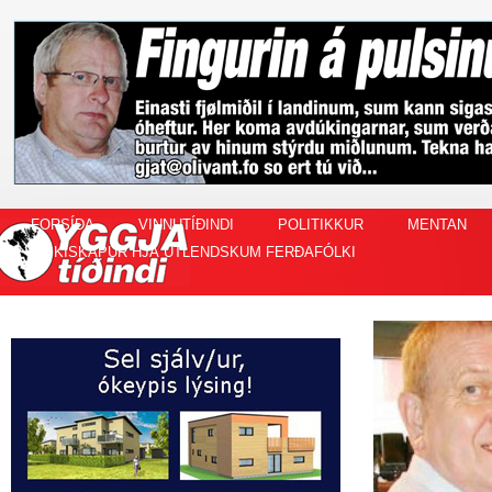
FORSÍÐA
VINNUTÍÐINDI
POLITIKKUR
MENTAN
FISKISKAPUR HJÁ ÚTLENDSKUM FERÐAFÓLKI