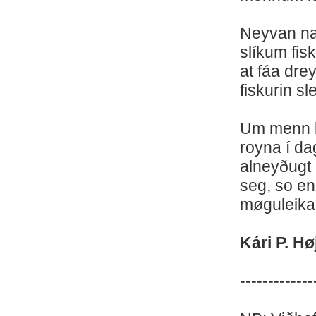
Neyvan nak
slíkum fisk
at fáa dre
fiskurin sl
Um menn ko
royna í da
alneyðugt 
seg, so en
møguleika
Kári P. H
-------------