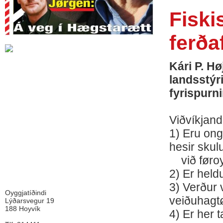
Fiski
ferða
Kári P. H
landsstýr
fyrispurn
Viðvíkjandi
1) Eru ong
hesir skul
við føroy
2) Er held
3) Verður 
Oyggjatíðindi
veiðuhagt
Lýðarsvegur 19
188 Hoyvík
4) Er her 