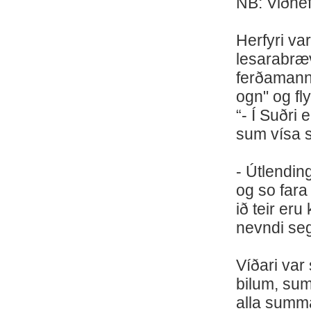
NB: Viðhef
Herfyri var
lesarabræv
ferðamanni
ogn" og fl
“- Í Suðri
sum vísa s
- Útlendin
og so fara 
ið teir er
nevndi se
Víðari var 
bilum, su
alla summ