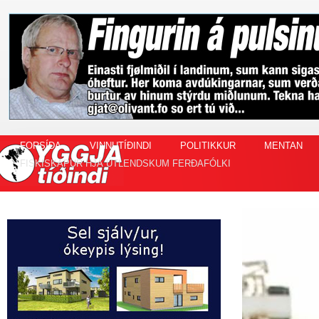
FORSÍÐA
VINNUTÍÐINDI
POLITIKKUR
MENTAN
FISKISKAPUR HJÁ ÚTLENDSKUM FERÐAFÓLKI