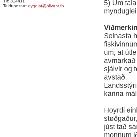
Tlf: 314411
5) Um tala
Teldupostur:
oyggjat@olivant.fo
myndugleik
Viðmerki
Seinasta h
fiskivinnu
um, at útl
avmarkað t
sjálvir og 
avstað.
Landsstýri
kanna mál
Hoyrdi eink
støðgaður,
júst tað s
monnum ið 