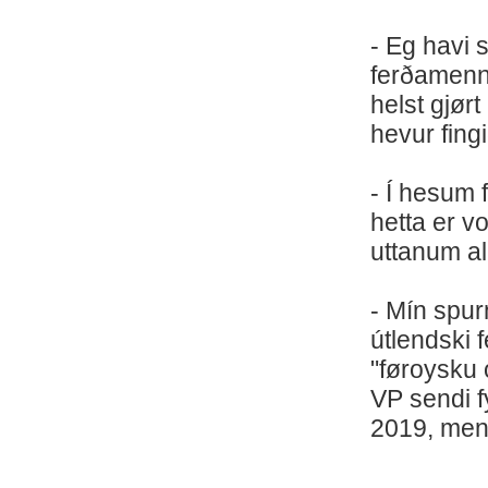
- Eg havi s
ferðamenn 
helst gjør
hevur fing
- Í hesum f
hetta er vo
uttanum al
- Mín spur
útlendski 
"føroysku 
VP sendi f
2019, men 